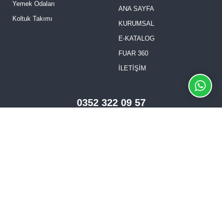
Yemek Odaları
ANA SAYFA
Koltuk Takımı
KURUMSAL
E-KATALOG
FUAR 360
İLETİŞİM
0352 322 09 57
E-KATALOG
© 2026. Kümsa Mobilya Ünaldı Kardeşler San. Tic. Ltd. Şti. - Her
Hakkı Saklıdır.
Made by Ak Medya Interactive